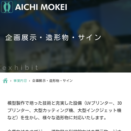
企画展示・造形物・サイン
exhibit
Ç
›
事業内容
›
企画展示・造形物・サイン
模型製作で培った技術と充実した設備（UVプリンター、3D
プリンター、大型カッティング機、大型インクジェット機
など）を生かし、様々な造形物に対応いたします。