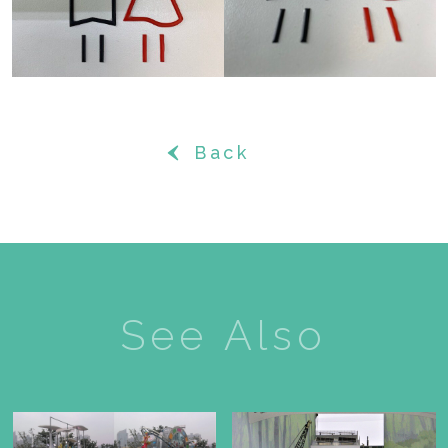
Back
‹
See Also