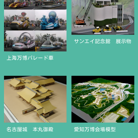
サンエイ記念館 展示物
上海万博パレード車
名古屋城 本丸御殿
愛知万博会場模型