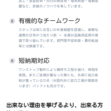
加工・塗装技術・凹凸印刷技術・電気制御・電動装
置など、多数のノウハウを有しています。
有機的なチームワーク
スタッフは常にお互いの作業範囲を認識し、綿密な
連携が日常かつ当たり前 ＝ 全員が品質保証部の意
識で取り組んでいます。部門間不協和音・責任転嫁
等とは無縁です。
短納期対応
ワンストップ製作により横持ち工程が省け、時短を
実現。またご依頼が重なった際にも、外部に協力体
制が整っているため（※国内外に協力工場が複数あ
ります）バッファも充分です。
出来ない理由を挙げるより、出来る方