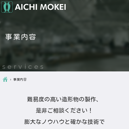
事業内容
services
Ç
›
事業内容
難易度の高い造形物の製作、
是非ご相談ください！
膨大なノウハウと確かな技術で