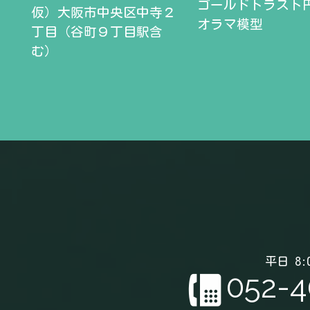
ゴールドトラスト
仮）大阪市中央区中寺２
オラマ模型
丁目（谷町９丁目駅含
む）
平日 8:0
052-4