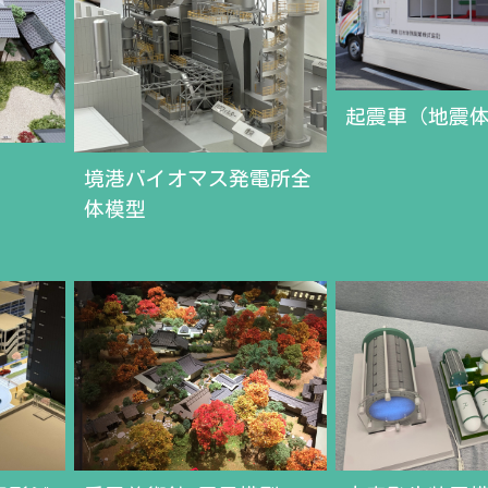
起震車（地震
境港バイオマス発電所全
体模型