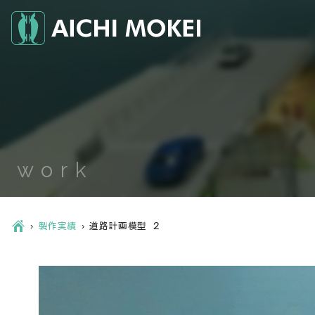
work
Ç
›
製作実績
›
道路計画模型 ２