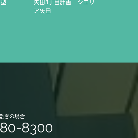
模型
矢田3丁目計画 シエリ
ア矢田
急ぎの場合
380-8300