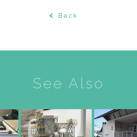
Back
‹
See Also